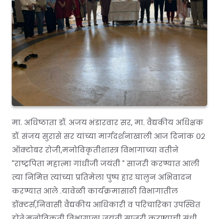
मा. अधिष्ठाता डॉ. अजय भंडारवार सर, मा. वैद्यकीय अधिक्षक
डॉ. संजय सुरासे सर यांच्या मार्गदर्शनाखाली आज दिनांक ०२
ऑक्टोबर रोजी,मनोविकृतीशास्त्र विभागाच्या वतीने
"राष्ट्रपिता महात्मा गांधीजी जयंती " साजरी करण्यात आली
त्या निमित्त त्यांच्या प्रतिमेला पुष्प हार घालुन अभिवादन
करण्यात आले .यावेळी कार्यक्रमासाठी विभागातील
डॉक्टर्स,निवासी वैद्यकीय आधिकारी व परिचारिका उपस्थित
होते;मनोविकृती विभागाला जयंती साजरी करण्याची संधी