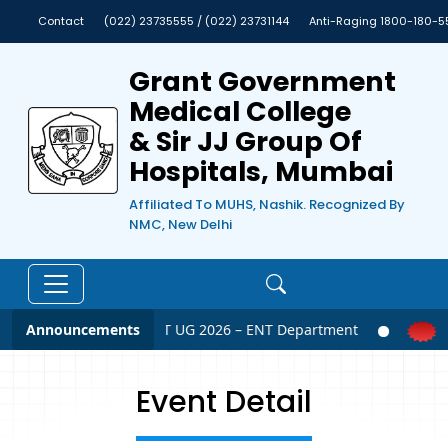
Contact
(022) 23735555 / (022) 23731144
Anti-Raging 1800-180-5
Grant Government
Medical College
& Sir JJ Group Of
Hospitals, Mumbai
Affiliated To MUHS, Nashik. Recognized By
NMC, New Delhi
Announcements
NEET UG 2026 – ENT Department
N
Event Detail